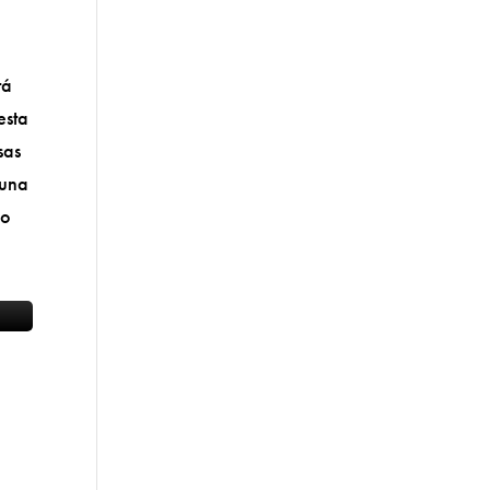
tá
esta
sas
 una
so