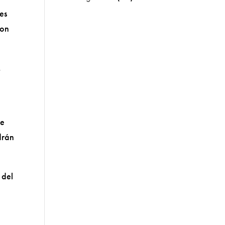
res
con
,
de
drán
 del