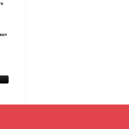
ro
n
 son