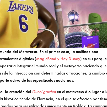
 mundo del Metaverso. En el primer caso, la multinacional
ramientas digitales (
MagicBand y Hey Disney
) en sus parque
 empezar a integrar el mundo real y el metaverso haciendo que
vés de la interacción con determinadas atracciones, a cambio
arte activa de los espectáculos nocturnos.
go, la creación del
Gucci garden
en el metaverso dio lugar a 
 la histórica tienda de Florencia, en el que se ofrecían por tie
 creados para ser utilizados únicamente en Roblox. La campa