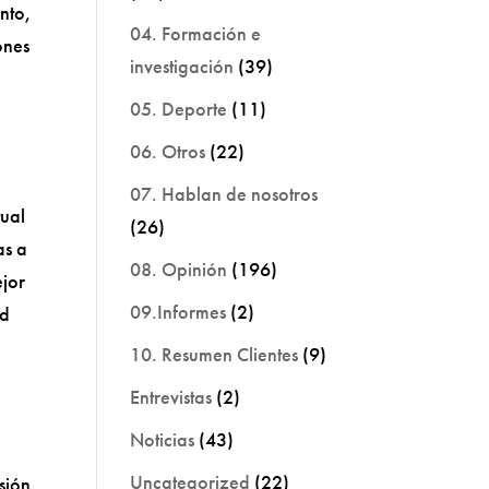
nto,
04. Formación e
ones
investigación
(39)
05. Deporte
(11)
06. Otros
(22)
07. Hablan de nosotros
tual
(26)
as a
08. Opinión
(196)
ejor
09.Informes
(2)
ad
10. Resumen Clientes
(9)
Entrevistas
(2)
Noticias
(43)
Uncategorized
(22)
sión