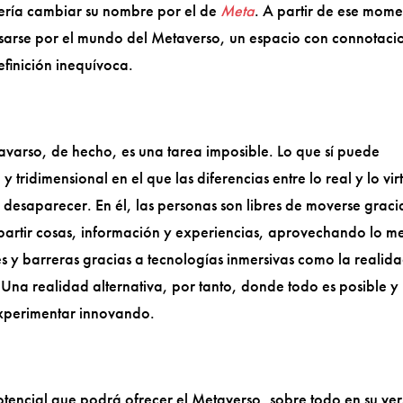
ería cambiar su nombre por el de
Meta
. A partir de ese mome
esarse por el mundo del Metaverso, un espacio con connotaci
definición inequívoca.
tavarso, de hecho, es una tarea imposible. Lo que sí puede
 y tridimensional en el que las diferencias entre lo real y lo vir
 desaparecer. En él, las personas son libres de moverse graci
mpartir cosas, información y experiencias, aprovechando lo m
es y barreras gracias a tecnologías inmersivas como la realid
 Una realidad alternativa, por tanto, donde todo es posible y
xperimentar innovando.
tencial que podrá ofrecer el Metaverso, sobre todo en su ver