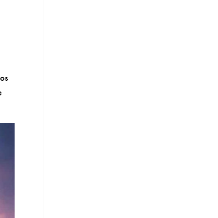
nos
e