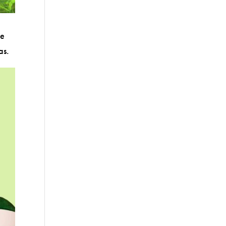
de
as.