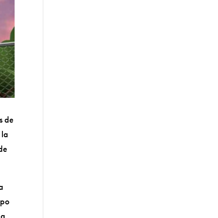
s de
 la
 de
la
mpo
ña